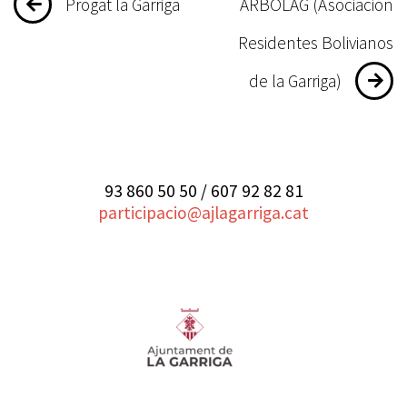
Navegació
Progat la Garriga
ARBOLAG (Asociación
d'entrades
Residentes Bolivianos
de la Garriga)
93 860 50 50 / 607 92 82 81
participacio@ajlagarriga.cat